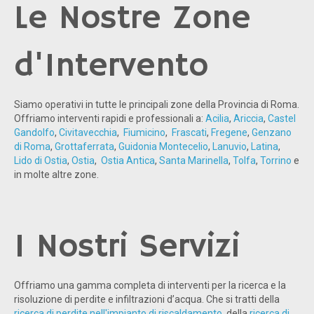
Le Nostre Zone
d'Intervento
Siamo operativi in tutte le principali zone della Provincia di Roma.
Offriamo interventi rapidi e professionali a:
Acilia
,
Ariccia
,
Castel
Gandolfo
,
Civitavecchia
,
Fiumicino
,
Frascati
,
Fregene
,
Genzano
di Roma
,
Grottaferrata
,
Guidonia Montecelio
,
Lanuvio
,
Latina
,
Lido di Ostia
,
Ostia
,
Ostia Antica
,
Santa Marinella
,
Tolfa
,
Torrino
e
in molte altre zone.
I Nostri Servizi
Offriamo una gamma completa di interventi per la ricerca e la
risoluzione di perdite e infiltrazioni d’acqua. Che si tratti della
ricerca di perdite nell'impianto di riscaldamento
, della
ricerca di